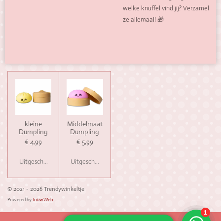
welke knuffel vind jij? Verzamel
ze allemaal! 🎁
kleine
Middelmaat
Dumpling
Dumpling
€ 4,99
€ 5,99
Uitgeschakeld
Uitgeschakeld
© 2021 - 2026 Trendywinkeltje
Powered by
JouwWeb