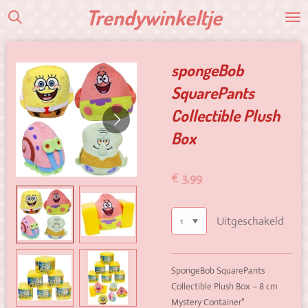
Trendywinkeltje
Ga
direct
naar
de
spongeBob
hoofdinhoud
SquarePants
Collectible Plush
Box
€ 3,99
Uitgeschakeld
SpongeBob SquarePants
Collectible Plush Box – 8 cm
Mystery Container”