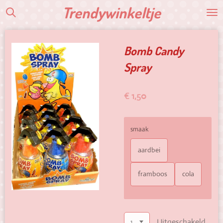
Trendywinkeltje
Ga
direct
naar
de
Bomb Candy
hoofdinhoud
Spray
€ 1,50
smaak
aardbei
framboos
cola
Uitgeschakeld