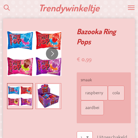
Trendywinkeltje
Ga
direct
naar
de
Bazooka Ring
hoofdinhoud
Pops
€ 0,99
smaak
raspberry
cola
aardbei
Uitgeschakeld