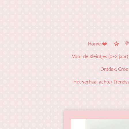
Ga
direct
naar
de
hoofdinhoud
Home ❤️
🍭
Voor de Kleintjes (0–3 jaar)
Ontdek, Groei
Het verhaal achter Trendy