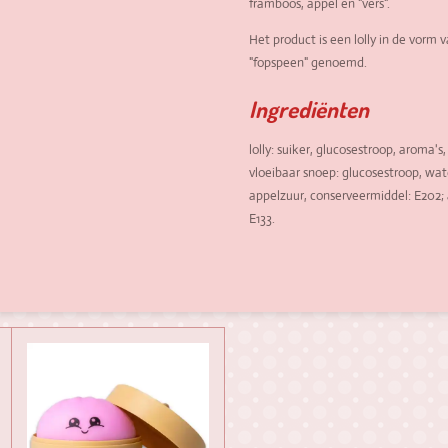
framboos, appel en "vers".
Het product is een lolly in de vorm
"fopspeen" genoemd.
Ingrediënten
lolly: suiker, glucosestroop, aroma's,
vloeibaar snoep: glucosestroop, wat
appelzuur, conserveermiddel: E202; 
E133.