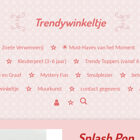
Trendywinkeltje
 Zoete Verwennerij
🌟 Must-Haves van het Moment
Kleuterpret (3–6 jaar)
Trendy Toppers (vanaf 6 
 en Graaf
Mystery Fun
Smulplezier
bet
winkeltje
Muurkunst
contact gegevens
Splash Pop