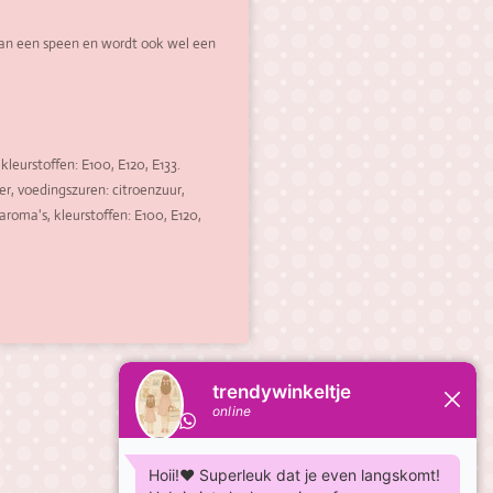
 van een speen en wordt ook wel een
 kleurstoffen: E100, E120, E133.
er, voedingszuren: citroenzuur,
aroma's, kleurstoffen: E100, E120,