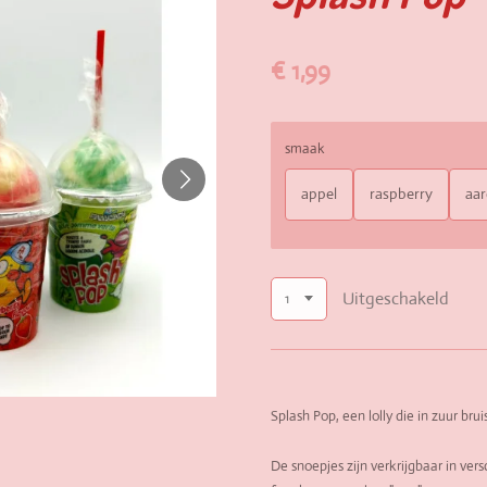
€ 1,99
smaak
appel
raspberry
aar
Uitgeschakeld
Splash Pop, een lolly die in zuur b
De snoepjes zijn verkrijgbaar in ve