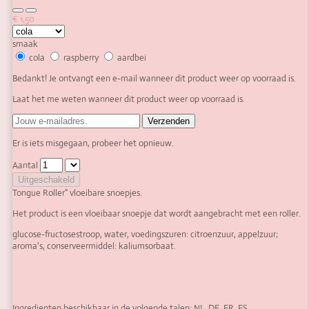
€ 1,50
smaak
cola
raspberry
aardbei
Bedankt! Je ontvangt een e-mail wanneer dit product weer op voorraad is.
Laat het me weten wanneer dit product weer op voorraad is.
Verzenden
Er is iets misgegaan, probeer het opnieuw.
Aantal
Uitgeschakeld
Tongue Roller" vloeibare snoepjes.
Het product is een vloeibaar snoepje dat wordt aangebracht met een roller.
glucose-fructosestroop, water, voedingszuren: citroenzuur, appelzuur;
aroma's, conserveermiddel: kaliumsorbaat.
Ingredienten beschikbaar in de volgende talen: NL, DE, FR, ES.