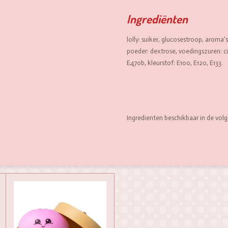
Ingrediënten
lolly: suiker, glucosestroop, aroma's
poeder: dextrose, voedingszuren: c
E470b, kleurstof: E100, E120, E133.
Ingredienten beschikbaar in de volg