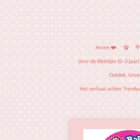
Ga
direct
naar
de
hoofdinhoud
Home ❤️
🍭
Voor de Kleintjes (0–3 jaar)
Ontdek, Groei
Het verhaal achter Trendy