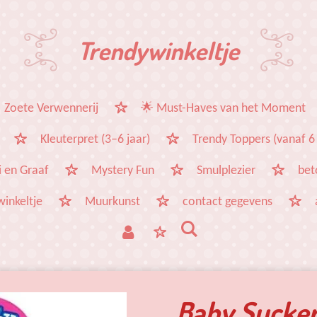
Trendywinkeltje
 Zoete Verwennerij
🌟 Must-Haves van het Moment
Kleuterpret (3–6 jaar)
Trendy Toppers (vanaf 6 
 en Graaf
Mystery Fun
Smulplezier
bet
winkeltje
Muurkunst
contact gegevens
Baby Sucke