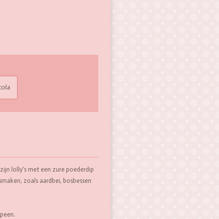
cola
ijn lolly's met een zure poederdip
e smaken, zoals aardbei, bosbessen
speen.