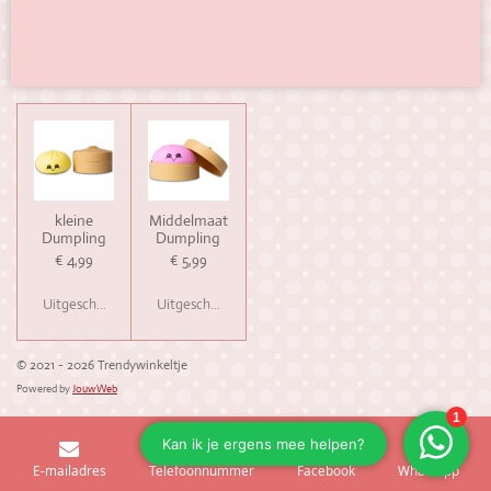
kleine
Middelmaat
Dumpling
Dumpling
€ 4,99
€ 5,99
Uitgeschakeld
Uitgeschakeld
© 2021 - 2026 Trendywinkeltje
Powered by
JouwWeb
E-mailadres
Telefoonnummer
Facebook
WhatsApp