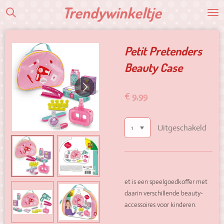
Trendywinkeltje
Ga
direct
naar
de
Petit Pretenders
hoofdinhoud
Beauty Case
€ 9,99
Uitgeschakeld
et is een speelgoedkoffer met
daarin verschillende beauty-
accessoires voor kinderen.