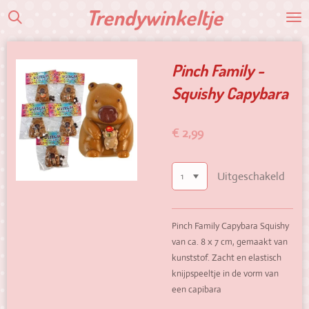
Trendywinkeltje
Ga
direct
naar
de
Pinch Family -
hoofdinhoud
Squishy Capybara
€ 2,99
Uitgeschakeld
Pinch Family Capybara Squishy
van ca. 8 x 7 cm, gemaakt van
kunststof. Zacht en elastisch
knijpspeeltje in de vorm van
een capibara