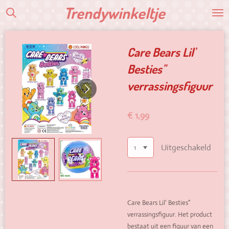
Trendywinkeltje
Ga
direct
naar
de
Care Bears Lil'
hoofdinhoud
Besties"
verrassingsfiguur
€ 1,99
Uitgeschakeld
Care Bears Lil' Besties"
verrassingsfiguur.
Het product
bestaat uit een figuur van een