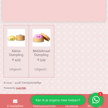
kleine
Middelmaat
Dumpling
Dumpling
€ 4,99
€ 5,99
Uitgeschakeld
Uitgeschakeld
© 2021 - 2026 Trendywinkeltje
Powered by
JouwWeb
E-mailadres
Telefoonnummer
Facebook
WhatsApp