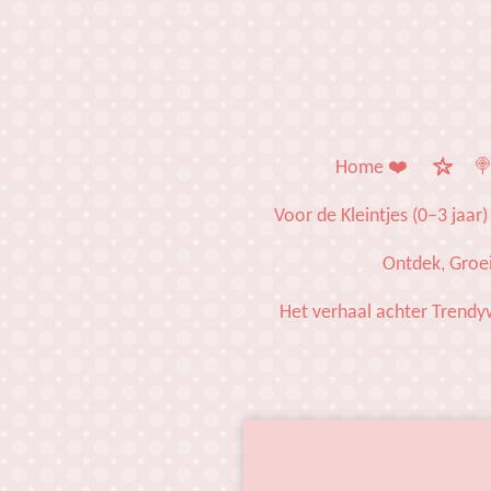
Ga
direct
naar
de
hoofdinhoud
Home ❤️
🍭
Voor de Kleintjes (0–3 jaar)
Ontdek, Groei
Het verhaal achter Trendy