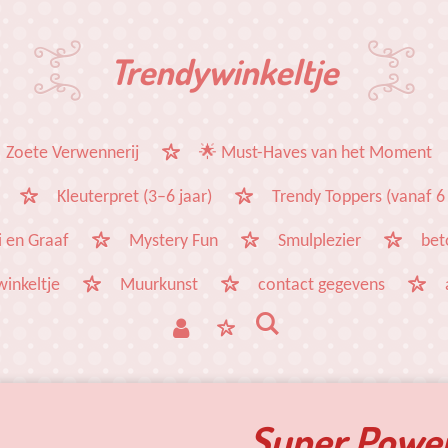
Trendywinkeltje
 Zoete Verwennerij
🌟 Must-Haves van het Moment
Kleuterpret (3–6 jaar)
Trendy Toppers (vanaf 6 
 en Graaf
Mystery Fun
Smulplezier
bet
winkeltje
Muurkunst
contact gegevens
Super Power