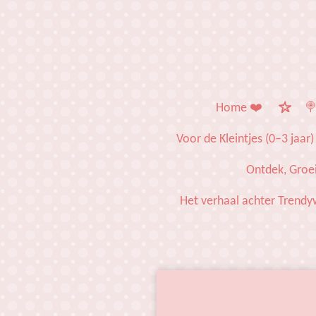
Ga
direct
naar
de
hoofdinhoud
Home ❤️
🍭
Voor de Kleintjes (0–3 jaar)
Ontdek, Groei
Het verhaal achter Trendy