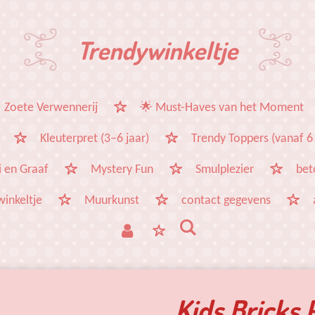
Trendywinkeltje
 Zoete Verwennerij
🌟 Must-Haves van het Moment
Kleuterpret (3–6 jaar)
Trendy Toppers (vanaf 6 
 en Graaf
Mystery Fun
Smulplezier
bet
winkeltje
Muurkunst
contact gegevens
Kids Bricks 