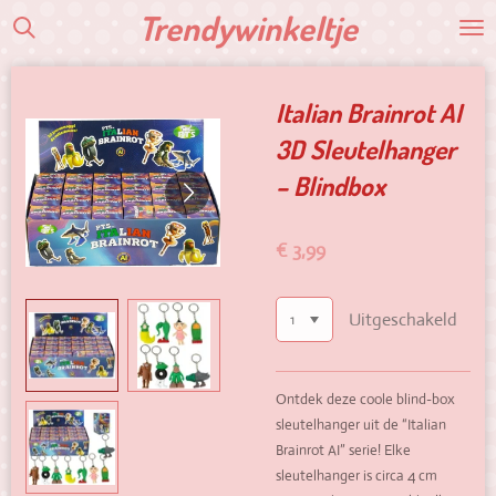
Trendywinkeltje
Ga
direct
naar
de
Italian Brainrot AI
hoofdinhoud
3D Sleutelhanger
– Blindbox
€ 3,99
Uitgeschakeld
Ontdek deze coole blind-box
sleutelhanger uit de “Italian
Brainrot AI” serie! Elke
sleutelhanger is circa 4 cm