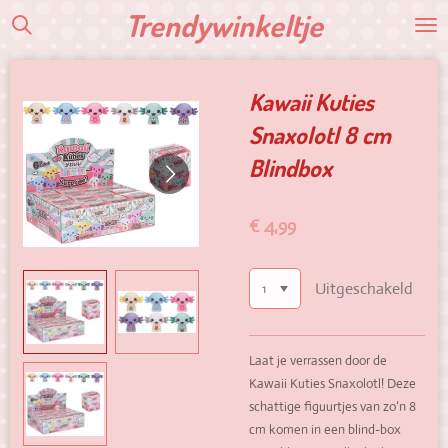
Trendywinkeltje
Ga
direct
naar
de
Kawaii Kuties
hoofdinhoud
Snaxolotl 8 cm
Blindbox
€ 4,99
Uitgeschakeld
Laat je verrassen door de
Kawaii Kuties Snaxolotl! Deze
schattige figuurtjes van zo’n 8
cm komen in een blind-box