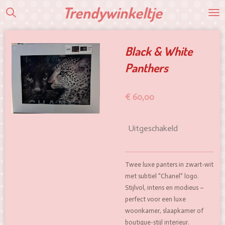
Trendywinkeltje
Ga
direct
naar
de
Black & White
hoofdinhoud
Panthers
€ 60,00
Uitgeschakeld
Twee luxe panters in zwart-wit
met subtiel "Chanel" logo.
Stijlvol, intens en modieus –
perfect voor een luxe
woonkamer, slaapkamer of
boutique-stijl interieur.