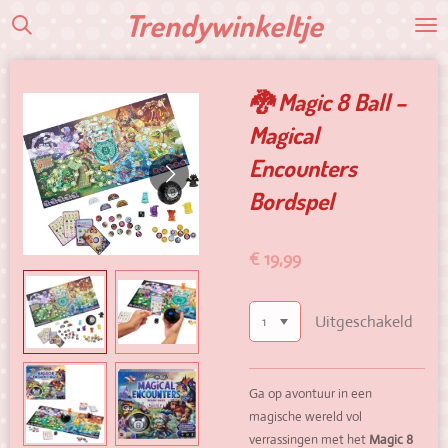
Trendywinkeltje
Ga
direct
naar
de
🐉 Magic 8 Ball –
hoofdinhoud
Magical
Encounters
Bordspel
€ 19,99
Uitgeschakeld
Ga op avontuur in een
magische wereld vol
verrassingen met het
Magic 8