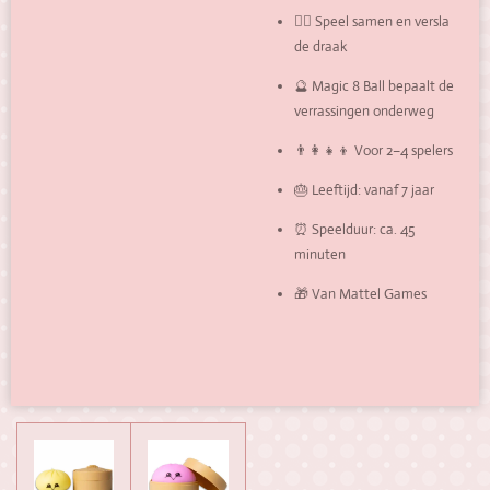
🧙‍♂️ Speel samen en versla
de draak
🔮 Magic 8 Ball bepaalt de
verrassingen onderweg
👨‍👩‍👧‍👦 Voor 2–4 spelers
🎂 Leeftijd: vanaf 7 jaar
⏰ Speelduur: ca. 45
minuten
🎁 Van Mattel Games